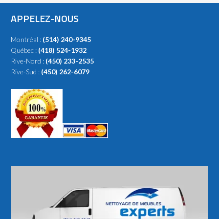
APPELEZ-NOUS
Montréal :
(514) 240-9345
Québec :
(418) 524-1932
Rive-Nord :
(450) 233-2535
Rive-Sud :
(450) 262-6079