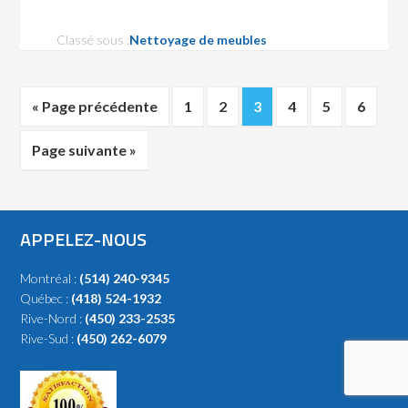
Classé sous :
Nettoyage de meubles
« Page précédente
1
2
3
4
5
6
Page suivante »
APPELEZ-NOUS
Montréal :
(514) 240-9345
Québec :
(418) 524-1932
Rive-Nord :
(450) 233-2535
Rive-Sud :
(450) 262-6079