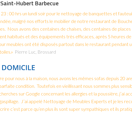
 Saint-Hubert Barbecue
23 : 00 hrs un lundi soir pour le nettoyage de banquettes et fauteu
ndée, malgré nos efforts le mobilier de notre restaurant de Bouche
res. Nous avons des centaines de chaises, des centaines de places 
ment habitués et des équipements très efficaces, après 5 heures de
r meubles ont été disposés partout dans le restaurant pendant une
oiles.»
Pierre Luc, Brossard
 DOMICILE
 pour nous à la maison, nous avons les mêmes sofas depuis 20 ans et
 parfaite condition. Toutefois en vieillissant nous sommes plus sensibl
herches sur Google concernant les allergies et la poussière, j’ai ac
n gaspillage. J’ai appelé Nettoyage de Meubles Experts et je les 
écrire c’est parce qu’en plus ils sont super sympathiques et ils prati