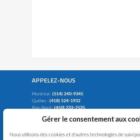
APPELEZ-NOUS
Montréal :
(514) 240-9345
Québec :
(418) 524-1932
Rive-Nord :
(450) 233-2535
Rive-Sud :
(450) 262-6079
Gérer le consentement aux coo
Nous utilisons des cookies et d'autres technologies de suivi p