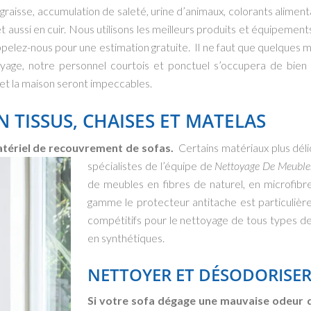
raisse, accumulation de saleté, urine d’animaux, colorants alimenta
t aussi en cuir. Nous utilisons les meilleurs produits et équipeme
ppelez-nous pour une estimation gratuite. Il ne faut que quelques m
yage, notre personnel courtois et ponctuel s’occupera de bien 
 et la maison seront impeccables.
 TISSUS, CHAISES ET MATELAS
tériel de recouvrement de sofas.
Certains matériaux plus délic
spécialistes de l’équipe de
Nettoyage De Meuble
de meubles en fibres de naturel, en microfibr
gamme le protecteur antitache est particuliè
compétitifs pour le nettoyage de tous types de m
en synthétiques.
NETTOYER ET DÉSODORISER
Si votre sofa dégage une mauvaise odeur dif