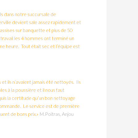
ils dans notre succursale de
rville devient sale assez rapidement et
assises sur banquette et plus de 50
 travail les 4 hommes ont terminé un
 heure. Tout était sec et l’équipe est
 ils n’avaient jamais été nettoyés. Ils
es à la poussière et il nous faut
quis la certitude qu’un bon nettoyage
recommande. Le service est de première
quent de bons prix.»
M.Poitras, Anjou