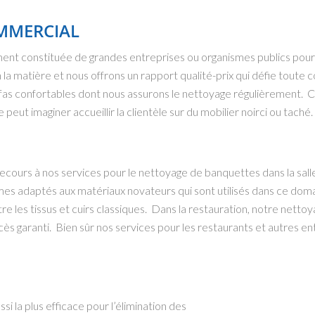
MMERCIAL
ent constituée de grandes entreprises ou organismes publics pour 
 matière et nous offrons un rapport qualité-prix qui défie toute c
s confortables dont nous assurons le nettoyage régulièrement. Ce 
eut imaginer accueillir la clientèle sur du mobilier noirci ou taché.
ecours à nos services pour le nettoyage de banquettes dans la salle
mes adaptés aux matériaux novateurs qui sont utilisés dans ce dom
re les tissus et cuirs classiques. Dans la restauration, notre nett
s garanti. Bien sûr nos services pour les restaurants et autres ent
 la plus efficace pour l’élimination des