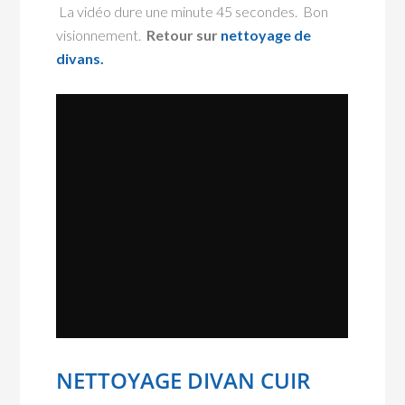
La vidéo dure une minute 45 secondes. Bon
visionnement.
Retour sur
nettoyage de
divans.
NETTOYAGE DIVAN CUIR