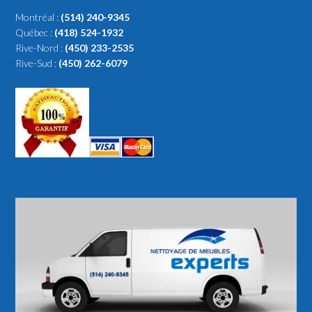
Montréal :
(514) 240-9345
Québec :
(418) 524-1932
Rive-Nord :
(450) 233-2535
Rive-Sud :
(450) 262-6079